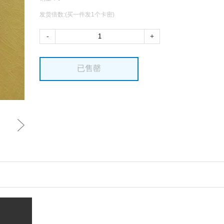
发货倍数:(买一件发1个卡密)
-
+
已售罄