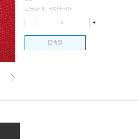
发货倍数:(买一件发1个卡密)
-
+
已售罄