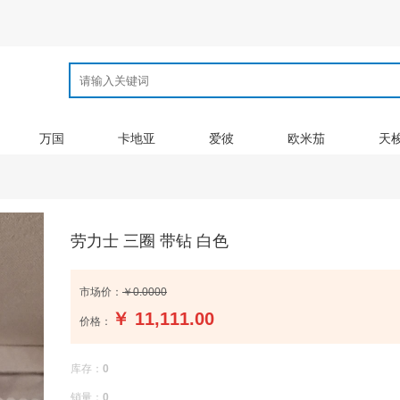
万国
卡地亚
爱彼
欧米茄
天
劳力士 三圈 带钻 白色
市场价：
￥0.0000
￥
11,111.00
价格：
库存：
0
销量：
0