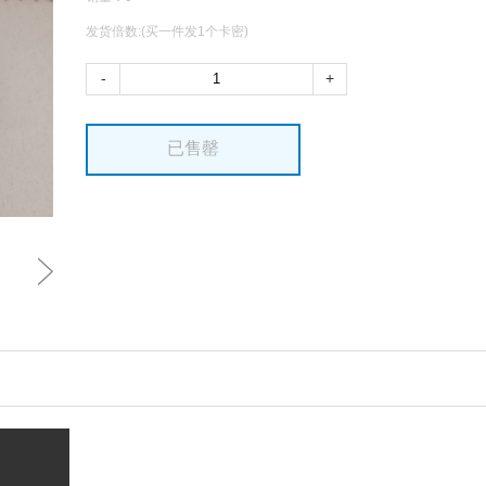
发货倍数:(买一件发1个卡密)
-
+
已售罄