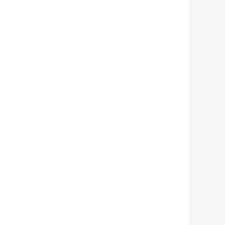
卡地亚 白银 带钻
￥11,111.00
卡地亚 白金
￥11,111.00