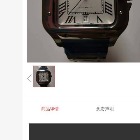
商品详情
免责声明