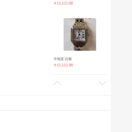
￥11,111.00
卡地亚 白银
￥11,111.00
卡地亚 黑白带钻
￥11,111.00