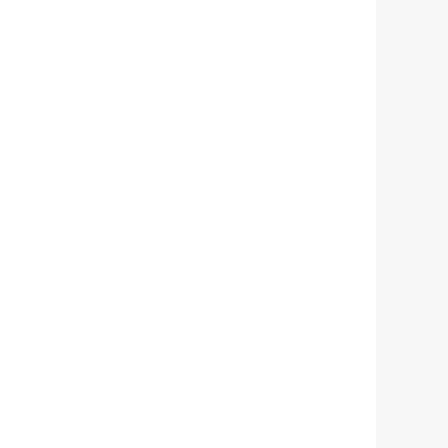
卡地亚 红金
￥11,111.00
卡地亚 带钻
￥11,111.00