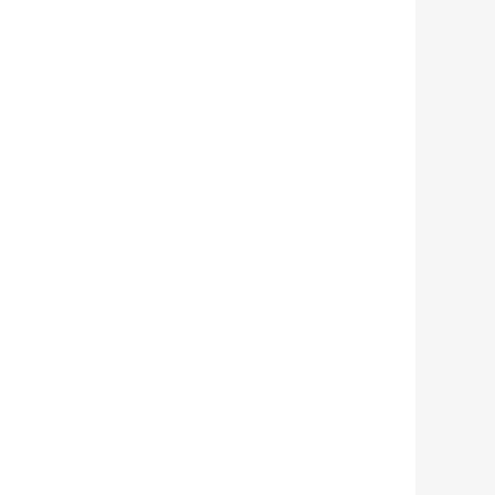
卡地亚 白银 日历
￥11,111.00
卡地亚
￥11,111.00