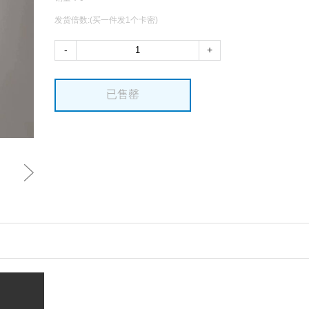
发货倍数:(买一件发1个卡密)
-
+
已售罄