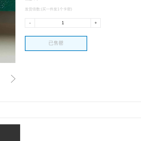
发货倍数:(买一件发1个卡密)
-
+
已售罄