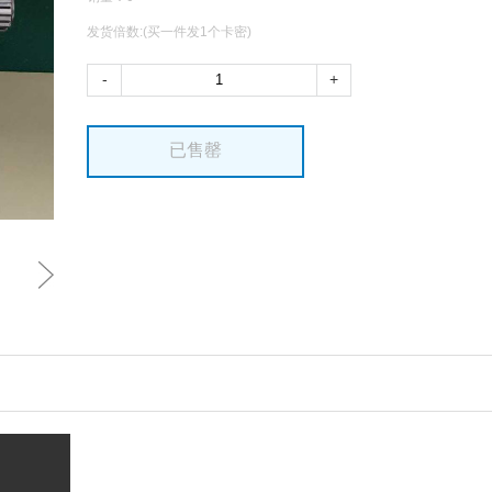
发货倍数:(买一件发1个卡密)
-
+
已售罄