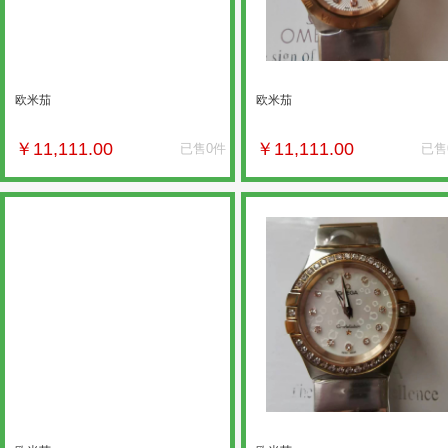
欧米茄
欧米茄
￥
11,111.00
￥
11,111.00
已售0件
已售