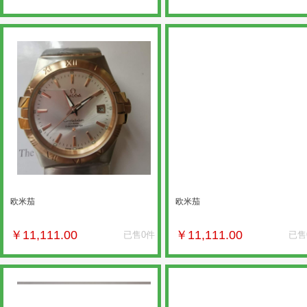
欧米茄
欧米茄
￥
11,111.00
￥
11,111.00
已售0件
已售