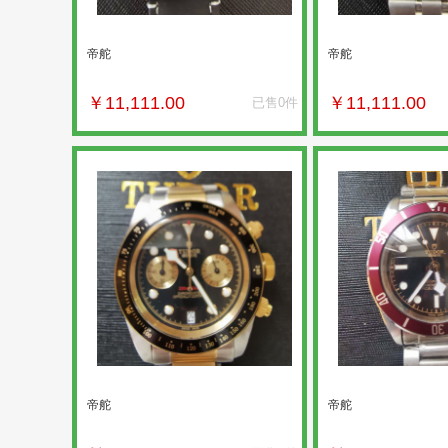
帝舵
帝舵
￥
11,111.00
￥
11,111.00
已售0件
帝舵
帝舵