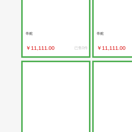
帝舵
帝舵
￥
11,111.00
￥
11,111.00
已售0件