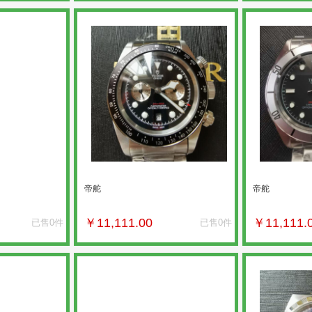
帝舵
帝舵
￥
11,111.00
￥
11,111.
已售0件
已售0件