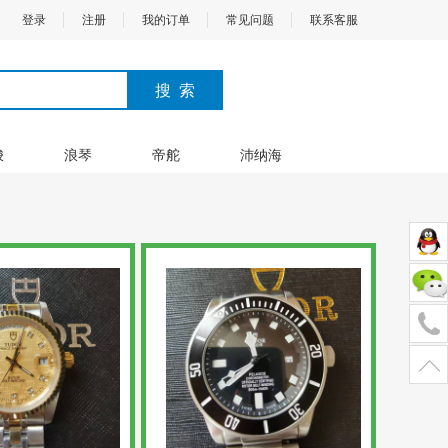
登录
注册
我的订单
常见问题
联系客服
梭
浪琴
帝舵
沛纳海