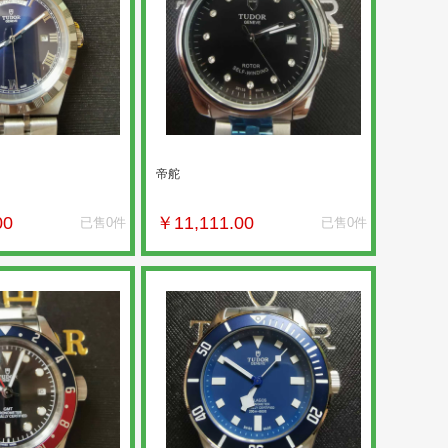
帝舵
00
￥
11,111.00
已售0件
已售0件