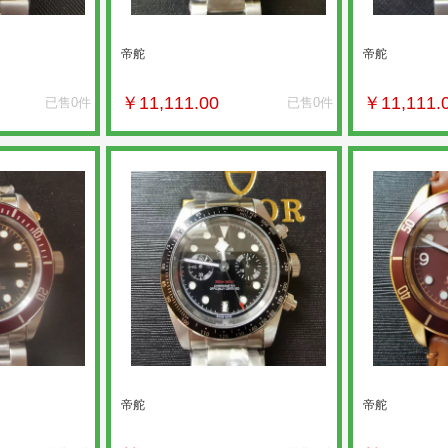
帝舵
帝舵
￥
11,111.00
￥
11,111.
已售0件
已售0件
帝舵
帝舵