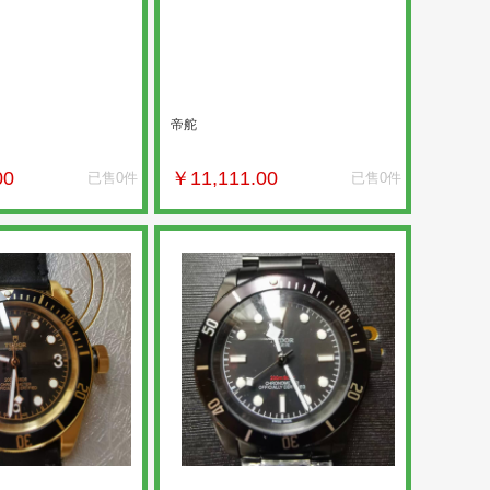
帝舵
00
￥
11,111.00
已售0件
已售0件