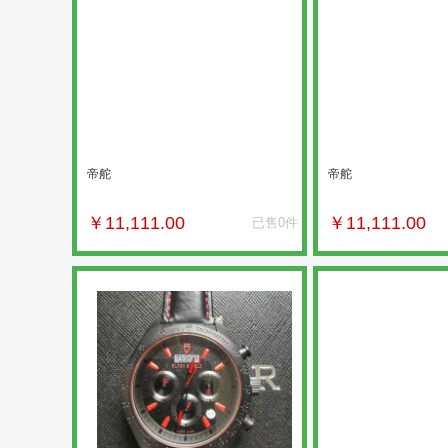
帝舵
帝舵
￥
11,111.00
￥
11,111.00
已售0件