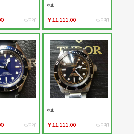
帝舵
00
￥
11,111.00
已售0件
已售0件
帝舵
00
￥
11,111.00
已售0件
已售0件