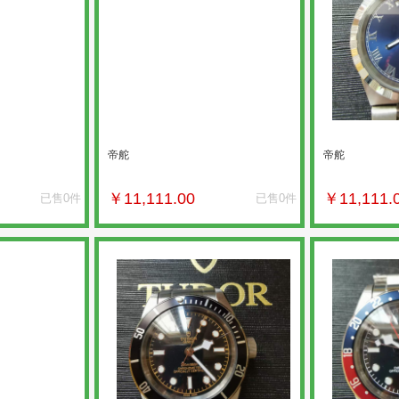
帝舵
帝舵
￥
11,111.00
￥
11,111.
已售0件
已售0件