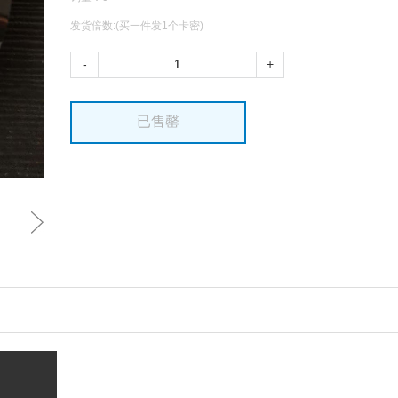
发货倍数:(买一件发1个卡密)
-
+
已售罄