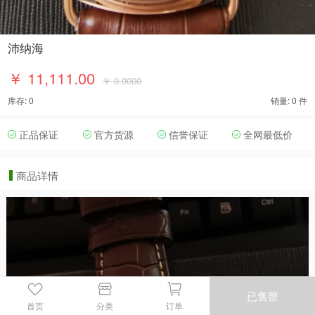
沛纳海
￥ 11,111.00
￥ 0.0000
库存: 0
销量: 0 件
正品保证
官方货源
信誉保证
全网最低价
商品详情
已售罄
首页
分类
订单